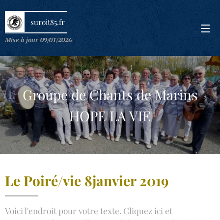
suroit85.fr
Mise à jour 09/01/2026
Groupe de Chants de Marins
HOPE LA VIE
Le Poiré/vie 8janvier 2019
Voici l'endroit pour votre texte. Cliquez ici et