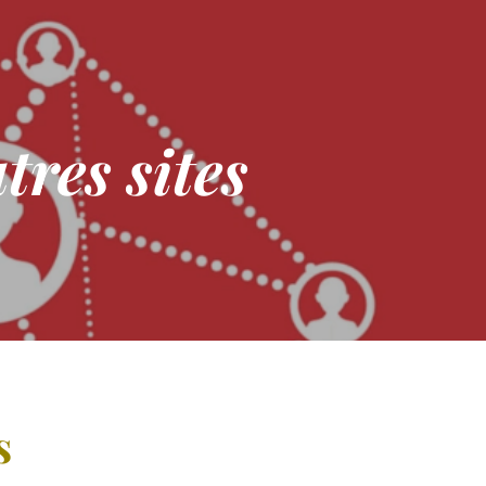
tres sites
s